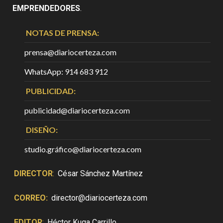
EMPRENDEDORES
.
NOTAS DE PRENSA:
prensa@diariocerteza.com
WhatsApp: 914 683 912
PUBLICIDAD:
publicidad@diariocerteza.com
DISEÑO:
studio.gráfico@diariocerteza.com
DIRECTOR
:
César Sánchez Martínez
CORREO:
director@diariocerteza.com
EDITOR
:
Héctor Kuga Carrillo