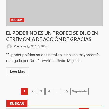
RELIGION
EL PODER NO ES UN TROFEO SE DIJO EN
CEREMONIA DE ACCIÓN DE GRACIAS
Certeza
30/07/2026
“El poder político no es un trofeo, sino una mayordomía
delegada por Dios”, reveló el Rvdo. Miguel...
Leer Más
Paginación
1
2
3
4
…
56
Siguiente
de
BUSCAR