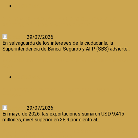
ECONOMIA
SBS ADVIERTE SOBRE EMPRESAS QUE CAPTAN O
PRESTAN DINERO SIN AUTORIZACION
Certeza
29/07/2026
En salvaguarda de los intereses de la ciudadanía, la
Superintendencia de Banca, Seguros y AFP (SBS) advierte...
Leer Más
EXPORTACIONES TOTALES CRECIERON 38,9% EN MAYO DE
2026
ECONOMIA
EXPORTACIONES TOTALES CRECIERON 38,9% EN MAYO
DE 2026
Certeza
29/07/2026
En mayo de 2026, las exportaciones sumaron USD 9,415
millones, nivel superior en 38,9 por ciento al...
Leer Más
BALANZA COMERCIAL ANUAL REGISTRA SUPERÁVIT DE
USD 44,431 MILLONES A MAYO