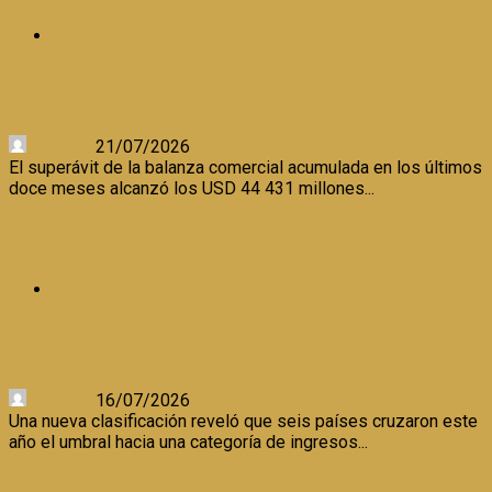
ECONOMIA
BALANZA COMERCIAL ANUAL REGISTRA SUPERÁVIT DE
USD 44,431 MILLONES A MAYO
Certeza
21/07/2026
El superávit de la balanza comercial acumulada en los últimos
doce meses alcanzó los USD 44 431 millones...
Leer Más
SEIS PAÍSES SUBIERON DE CATEGORÍA POR INGRESOS
ALTOS
ECONOMIA
SEIS PAÍSES SUBIERON DE CATEGORÍA POR INGRESOS
ALTOS
Certeza
16/07/2026
Una nueva clasificación reveló que seis países cruzaron este
año el umbral hacia una categoría de ingresos...
Leer Más
PERÚ OFRECE ALTO INCENTIVOS PARA TRAER