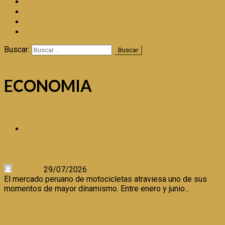
EMPRENDEDORES
REDES
LIDERAZGO
PIÉLAGO DE OTOÑO
Buscar:
CERTEZA TV
ECONOMIA
MERCADO DE MOTOCICLETAS CRECE 46.1% EN EL PERÚ
ECONOMIA
MERCADO DE MOTOCICLETAS CRECE 46.1% EN EL PERÚ
Certeza
29/07/2026
El mercado peruano de motocicletas atraviesa uno de sus
momentos de mayor dinamismo. Entre enero y junio...
Leer Más
SBS ADVIERTE SOBRE EMPRESAS QUE CAPTAN O
PRESTAN DINERO SIN AUTORIZACION