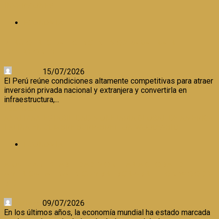
INVERSIONES
ECONOMIA
PERÚ OFRECE ALTO INCENTIVOS PARA TRAER
INVERSIONES
Certeza
15/07/2026
El Perú reúne condiciones altamente competitivas para atraer
inversión privada nacional y extranjera y convertirla en
infraestructura,...
Leer Más
ANALIZAN ESTABILIDAD MONETARIA GLOBAL DE AMÉRICA
LATINA EN CUMBRE BCRP-BRETTON WOODS-BID
ECONOMIA
ANALIZAN ESTABILIDAD MONETARIA GLOBAL DE
AMÉRICA LATINA EN CUMBRE BCRP-BRETTON WOODS-
BID
Certeza
09/07/2026
En los últimos años, la economía mundial ha estado marcada