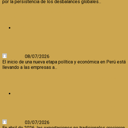
por la persistencia de los desbalances globales...
Leer Más
NUEVO ESCENARIO ECONÓMICO OBLIGA A FORTALECER
CADENAS DE ABASTECIMIENTO
ECONOMIA
NUEVO ESCENARIO ECONÓMICO OBLIGA A
FORTALECER CADENAS DE ABASTECIMIENTO
Certeza
08/07/2026
El inicio de una nueva etapa política y económica en Perú está
llevando a las empresas a...
Leer Más
EXPORTACIONES NO TRADICIONALES CRECIERON 3,4% EN
ABRIL
ECONOMIA
EXPORTACIONES NO TRADICIONALES CRECIERON 3,4%
EN ABRIL
Certeza
03/07/2026
En abril de 2026, las exportaciones no tradicionales crecieron