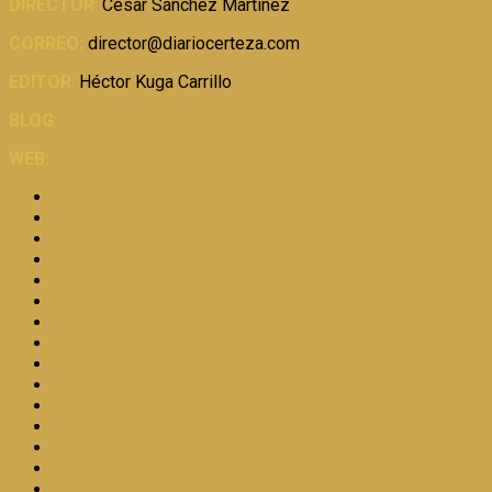
DIRECTOR
:
César Sánchez Martínez
CORREO:
director@diariocerteza.com
EDITOR
:
Héctor Kuga Carrillo
BLOG
:
https://certezadirecto.blogspot.com/
WEB:
https://www.diariocerteza.com/
INICIO
BLOG
ACTUALIDAD
ECONOMIA
MICROFINANZAS
MICROEMPRESA
COOPERATIVISMO
AMBIENTE
TURISMO
SALUD
CULTURA
GASTRONOMÍA
RELIGION
ARTÍCULOS
EMPRENDEDORES