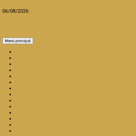
Saltar al contenido
06/08/2026
Menú principal
INICIO
BLOG
ACTUALIDAD
ECONOMIA
MICROFINANZAS
MICROEMPRESA
COOPERATIVISMO
AMBIENTE
TURISMO
SALUD
CULTURA
GASTRONOMÍA
RELIGION
ARTÍCULOS