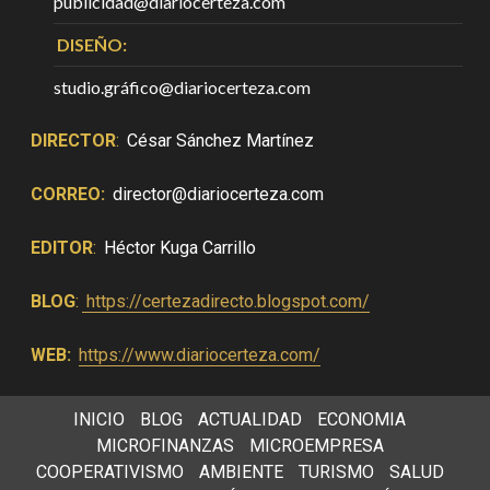
publicidad@diariocerteza.com
DISEÑO:
studio.gráfico@diariocerteza.com
DIRECTOR
:
César Sánchez Martínez
CORREO:
director@diariocerteza.com
EDITOR
:
Héctor Kuga Carrillo
BLOG
:
https://certezadirecto.blogspot.com/
WEB:
https://www.diariocerteza.com/
INICIO
BLOG
ACTUALIDAD
ECONOMIA
MICROFINANZAS
MICROEMPRESA
COOPERATIVISMO
AMBIENTE
TURISMO
SALUD