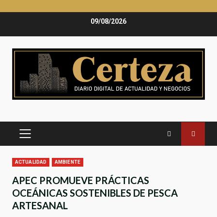
Saltar
09/08/2026
al
contenido
MENÚ
PRINCIPAL
ACTUALIDAD
AMBIENTE
APEC PROMUEVE PRÁCTICAS
OCEÁNICAS SOSTENIBLES DE PESCA
ARTESANAL