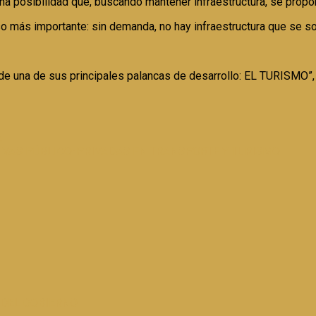
 posibilidad que, buscando mantener infraestructura, se propon
luso más importante: sin demanda, no hay infraestructura que se 
ierde una de sus principales palancas de desarrollo: EL TURISMO”,
A
IVAS PÚBLICO-PRIVADAS EN TRANSPORTE Y TURISMO
 DEL GOBIERNO