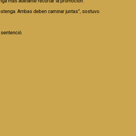
ga más adelante recortar la promoción.
sostenga. Ambas deben caminar juntas”, sostuvo.
 sentenció.