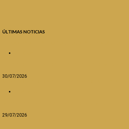
ÚLTIMAS NOTICIAS
EL PODER NO ES UN TROFEO SE DIJO EN CEREMONIA DE AC
RELIGION
EL PODER NO ES UN TROFEO SE DIJO EN CEREMONIA DE 
30/07/2026
MERCADO DE MOTOCICLETAS CRECE 46.1% EN EL PERÚ
ECONOMIA
MERCADO DE MOTOCICLETAS CRECE 46.1% EN EL PERÚ
29/07/2026
SBS ADVIERTE SOBRE EMPRESAS QUE CAPTAN O PRESTAN 