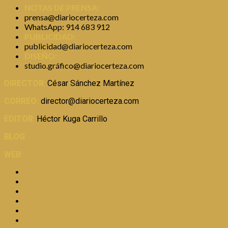
NOTAS DE PRENSA:
prensa@diariocerteza.com
WhatsApp: 914 683 912
PUBLICIDAD:
publicidad@diariocerteza.com
DISEÑO:
studio.gráfico@diariocerteza.com
DIRECTOR
:
César Sánchez Martínez
CORREO:
director@diariocerteza.com
EDITOR
:
Héctor Kuga Carrillo
BLOG
:
https://certezadirecto.blogspot.com/
WEB:
https://www.diariocerteza.com/
INICIO
BLOG
ACTUALIDAD
ECONOMIA
MICROFINANZAS
MICROEMPRESA