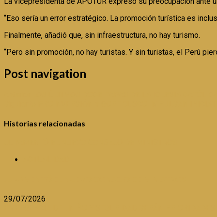
La vicepresidenta de APOTUR expresó su preocupación ante una
“Eso sería un error estratégico. La promoción turística es inc
Finalmente, añadió que, sin infraestructura, no hay turismo.
“Pero sin promoción, no hay turistas. Y sin turistas, el Perú p
Post navigation
Anterior
LOS ÚLTIMOS DOCE PAPAS DE LA IGLESIA CATÓLIC
Siguiente
PROINVERSIÓN Y GORE CUSCO IMPULSAN INICIAT
Historias relacionadas
JURAMENTÓ EL NUEVO CONSEJO DE MINISTROS
ACTUALIDAD
JURAMENTÓ EL NUEVO CONSEJO DE MINISTROS
29/07/2026
EMERGENCIA DEL NIÑO Y SEGURIDAD SERÁN PRIORIDADES