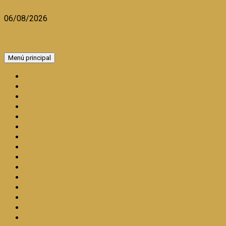
Saltar al contenido
06/08/2026
Menú principal
INICIO
BLOG
ACTUALIDAD
ECONOMIA
MICROFINANZAS
MICROEMPRESA
COOPERATIVISMO
AMBIENTE
TURISMO
SALUD
CULTURA
GASTRONOMÍA
RELIGION
ARTÍCULOS
EMPRENDEDORES