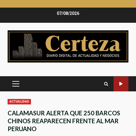
Saltar
07/08/2026
al
contenido
MENÚ
PRINCIPAL
ACTUALIDAD
CALAMASUR ALERTA QUE 250 BARCOS
CHINOS REAPARECEN FRENTE AL MAR
PERUANO