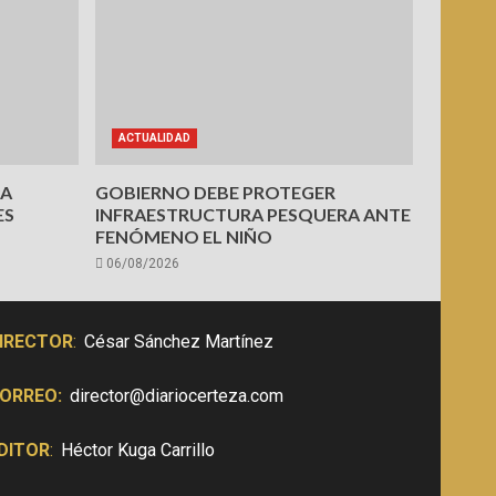
ACTUALIDAD
PA
GOBIERNO DEBE PROTEGER
ES
INFRAESTRUCTURA PESQUERA ANTE
FENÓMENO EL NIÑO
06/08/2026
IRECTOR
:
César Sánchez Martínez
ORREO:
director@diariocerteza.com
DITOR
:
Héctor Kuga Carrillo