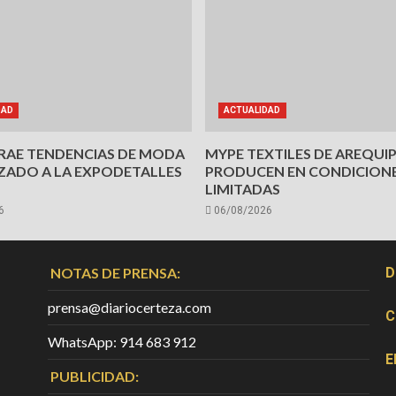
DAD
ACTUALIDAD
TRAE TENDENCIAS DE MODA
MYPE TEXTILES DE AREQUI
ZADO A LA EXPODETALLES
PRODUCEN EN CONDICION
LIMITADAS
6
06/08/2026
NOTAS DE PRENSA:
D
prensa@diariocerteza.com
C
WhatsApp: 914 683 912
E
PUBLICIDAD: