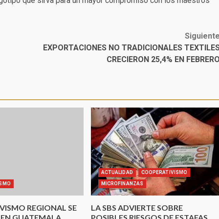
ogotipo que sirva para un mayor compromiso con los maestros
Siguient
EXPORTACIONES NO TRADICIONALES TEXTILE
CRECIERON 25,4% EN FEBRER
ACTUALIDAD
COOPERATIVISMO
ISMO
MICROFINANZAS
VISMO REGIONAL SE
LA SBS ADVIERTE SOBRE
 EN GUATEMALA
POSIBLES RIESGOS DE ESTAFAS