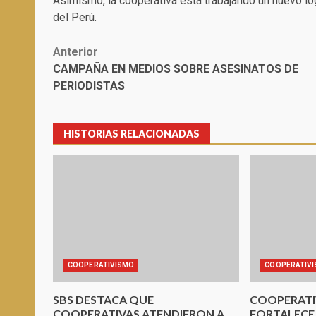
Asimismo, la cooperativa está trabajando un nuevo l
del Perú.
Post
Anterior
CAMPAÑA EN MEDIOS SOBRE ASESINATOS DE
navigation
PERIODISTAS
HISTORIAS RELACIONADAS
COOPERATIVISMO
COOPERATIV
SBS DESTACA QUE
COOPERATI
COOPERATIVAS ATENDIERON A
FORTALECE