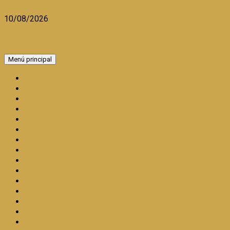
Saltar al contenido
10/08/2026
Menú principal
INICIO
BLOG
ACTUALIDAD
ECONOMIA
MICROFINANZAS
MICROEMPRESA
COOPERATIVISMO
AMBIENTE
TURISMO
SALUD
CULTURA
GASTRONOMÍA
RELIGION
ARTÍCULOS
EMPRENDEDORES