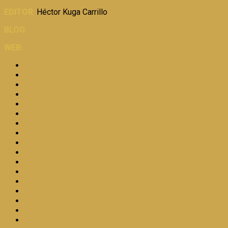
EDITOR
:
Héctor Kuga Carrillo
BLOG
:
https://certezadirecto.blogspot.com/
WEB:
https://www.diariocerteza.com/
INICIO
BLOG
ACTUALIDAD
ECONOMIA
MICROFINANZAS
MICROEMPRESA
COOPERATIVISMO
AMBIENTE
TURISMO
SALUD
CULTURA
GASTRONOMÍA
RELIGION
ARTÍCULOS
EMPRENDEDORES
REDES
LIDERAZGO