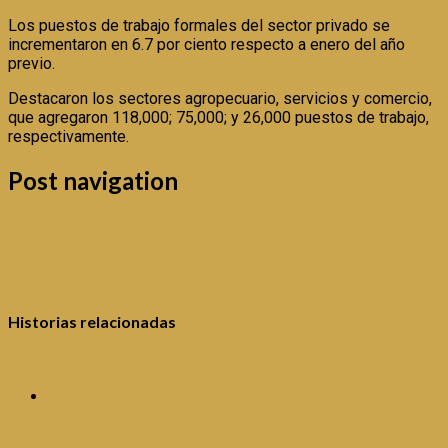
Los puestos de trabajo formales del sector privado se
incrementaron en 6.7 por ciento respecto a enero del año
previo.
Destacaron los sectores agropecuario, servicios y comercio,
que agregaron 118,000; 75,000; y 26,000 puestos de trabajo,
respectivamente.
Post navigation
Anterior
PROINVERSIÓN PROMOVERÁ PROYECTOS
PÚBLICO-PRIVADOS POR CERCA DE US$ 70,000 MILLONES
EN 2025 y 2026
Siguiente
SECTOR CONSTRUCCIÓN CRECIÓ 4.1% EN ENERO
Historias relacionadas
MERCADO DE MOTOCICLETAS CRECE 46.1% EN EL PERÚ
ECONOMIA
MERCADO DE MOTOCICLETAS CRECE 46.1% EN EL PERÚ