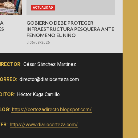
ACTUALIDAD
PA
GOBIERNO DEBE PROTEGER
ES
INFRAESTRUCTURA PESQUERA ANTE
FENÓMENO EL NIÑO
06/08/2026
IRECTOR
:
César Sánchez Martínez
ORREO:
director@diariocerteza.com
DITOR
:
Héctor Kuga Carrillo
LOG
:
https://certezadirecto.blogspot.com/
EB:
https://www.diariocerteza.com/