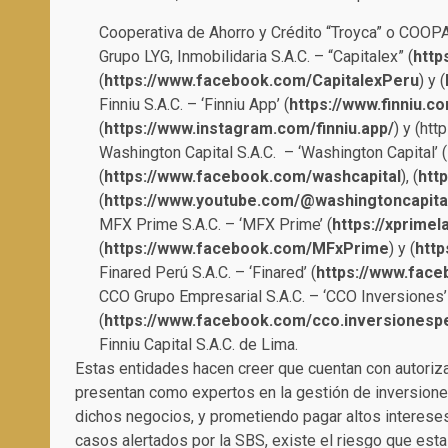
Cooperativa de Ahorro y Crédito “Troyca” o COOPA
Grupo LYG, Inmobilidaria S.A.C. – “Capitalex” (
http
(
https://www.facebook.com/CapitalexPeru
) y (
Finniu S.A.C. – ‘Finniu App’ (
https://www.finniu.c
(
https://www.instagram.com/finniu.app/
) y (
htt
Washington Capital S.A.C. – ‘Washington Capital’ (
(
https://www.facebook.com/washcapital
), (
htt
(
https://www.youtube.com/@washingtoncapita
MFX Prime S.A.C. – ‘MFX Prime’ (
https://xprime
(
https://www.facebook.com/MFxPrime
) y (
http
Finared Perú S.A.C. – ‘Finared’ (
https://www.fac
CCO Grupo Empresarial S.A.C. – ‘CCO Inversiones’
(
https://www.facebook.com/cco.inversionesp
Finniu Capital S.A.C. de Lima.
Estas entidades hacen creer que cuentan con autoriza
presentan como expertos en la gestión de inversiones
dichos negocios, y prometiendo pagar altos intereses
casos alertados por la SBS, existe el riesgo que est