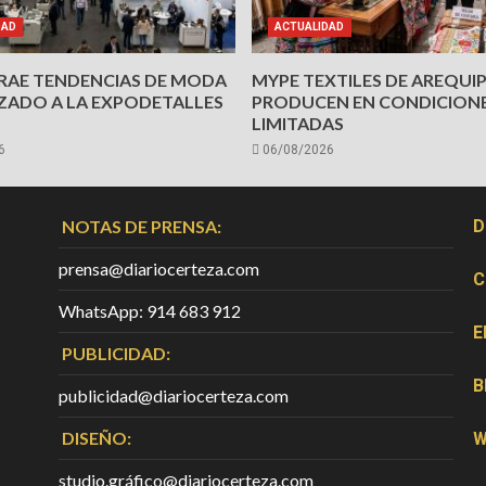
DAD
ACTUALIDAD
TRAE TENDENCIAS DE MODA
MYPE TEXTILES DE AREQUI
ZADO A LA EXPODETALLES
PRODUCEN EN CONDICION
LIMITADAS
6
06/08/2026
NOTAS DE PRENSA:
D
prensa@diariocerteza.com
C
WhatsApp: 914 683 912
E
PUBLICIDAD:
B
publicidad@diariocerteza.com
DISEÑO:
W
studio.gráfico@diariocerteza.com