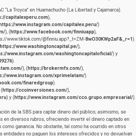
C “La Troyca” en Huamachucho (La Libertad y Cajamarca).
s://capitalexperu.com
),
https://www.instagram.com/capitalex.peru/
)
om/
), (
https://www.facebook.com/finniuapp
),
ps://www.tiktok.com/@finniu.app?_t=ZM-
8wO30KWp2aF&_r=1
).
https://www.washingtoncapital.pe/
),
ps://www.instagram.com/washingtoncapitaloficial/
) y
l9276
).
latam.com/
), (
https://brokermfx.com/
),
s://www.instagram.com/xprimelatam/
).
ebook.com/finaredgroup
).
 (
https://ccoinversiones.com/
),
eru
) y (
https://www.instagram.com/cco.grupo.empresarial/
).
ción de la SBS para captar dinero del público; asimismo, se
 en diversos rubros, ofreciendo invertir el dinero captado en
 como ganancia. No obstante, tal como ha ocurrido en otros
as entidades no paguen los intereses ofrecidos y no devuelvan