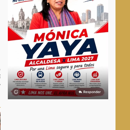
e
E
A