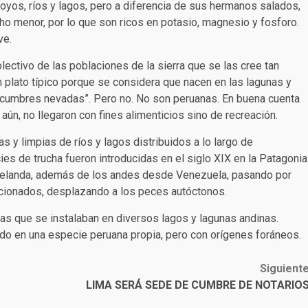
royos, ríos y lagos, pero a diferencia de sus hermanos salados,
ho menor, por lo que son ricos en potasio, magnesio y fosforo.
ve.
lectivo de las poblaciones de la sierra que se las cree tan
 plato típico porque se considera que nacen en las lagunas y
 “cumbres nevadas”. Pero no. No son peruanas. En buena cuenta
aún, no llegaron con fines alimenticios sino de recreación.
s y limpias de ríos y lagos distribuidos a lo largo de
ies de trucha fueron introducidas en el siglo XIX en la Patagonia
 Zelanda, además de los andes desde Venezuela, pasando por
ficionados, desplazando a los peces autóctonos.
as que se instalaban en diversos lagos y lagunas andinas.
ido en una especie peruana propia, pero con orígenes foráneos.
Siguient
LIMA SERÁ SEDE DE CUMBRE DE NOTARIO