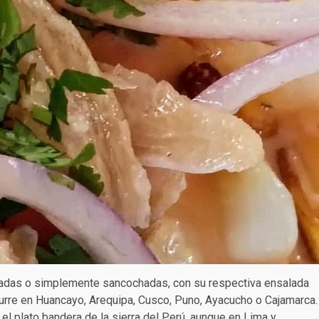
doradas o simplemente sancochadas, con su respectiva ensalada
urre en Huancayo, Arequipa, Cusco, Puno, Ayacucho o Cajamarca.
s el plato bandera de la sierra del Perú, aunque en Lima y