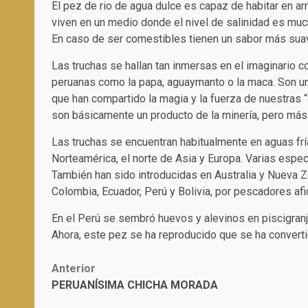
El pez de rio de agua dulce es capaz de habitar en ar
viven en un medio donde el nivel de salinidad es muc
En caso de ser comestibles tienen un sabor más sua
Las truchas se hallan tan inmersas en el imaginario co
peruanas como la papa, aguaymanto o la maca. Son un
que han compartido la magia y la fuerza de nuestras
son básicamente un producto de la minería, pero más 
Las truchas se encuentran habitualmente en aguas fría
Norteamérica, el norte de Asia y Europa. Varias espec
También han sido introducidas en Australia y Nueva
Colombia, Ecuador, Perú y Bolivia, por pescadores a
En el Perú se sembró huevos y alevinos en piscigranj
Ahora, este pez se ha reproducido que se ha convert
Post
Anterior
PERUANÍSIMA CHICHA MORADA
navigation