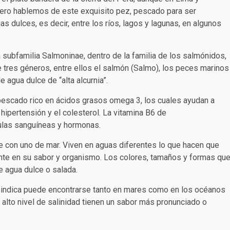
ro hablemos de este exquisito pez, pescado para ser
s dulces, es decir, entre los ríos, lagos y lagunas, en algunos
 subfamilia Salmoninae, dentro de la familia de los salmónidos,
tres géneros, entre ellos el salmón (Salmo), los peces marinos
de agua dulce de “alta alcurnia”.
pescado rico en ácidos grasos omega 3, los cuales ayudan a
hipertensión y el colesterol. La vitamina B6 de
lulas sanguíneas y hormonas.
 con uno de mar. Viven en aguas diferentes lo que hacen que
ente en su sabor y organismo. Los colores, tamaños y formas qu
e agua dulce o salada.
o indica puede encontrarse tanto en mares como en los océanos
alto nivel de salinidad tienen un sabor más pronunciado o