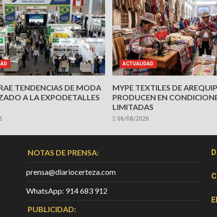
DAD
ACTUALIDAD
TRAE TENDENCIAS DE MODA
MYPE TEXTILES DE AREQUI
ZADO A LA EXPODETALLES
PRODUCEN EN CONDICION
LIMITADAS
6
06/08/2026
NOTAS DE PRENSA:
D
prensa@diariocerteza.com
C
WhatsApp: 914 683 912
E
PUBLICIDAD: