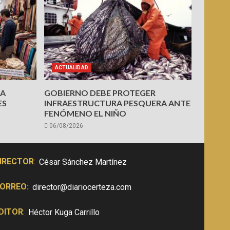
ACTUALIDAD
PA
GOBIERNO DEBE PROTEGER
ES
INFRAESTRUCTURA PESQUERA ANTE
FENÓMENO EL NIÑO
06/08/2026
IRECTOR
:
César Sánchez Martínez
ORREO:
director@diariocerteza.com
DITOR
:
Héctor Kuga Carrillo