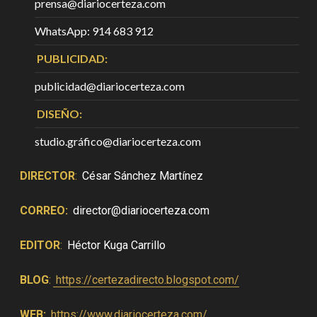
prensa@diariocerteza.com
WhatsApp: 914 683 912
PUBLICIDAD:
publicidad@diariocerteza.com
DISEÑO:
studio.gráfico@diariocerteza.com
DIRECTOR
:
César Sánchez Martínez
CORREO:
director@diariocerteza.com
EDITOR
:
Héctor Kuga Carrillo
BLOG
:
https://certezadirecto.blogspot.com/
WEB:
https://www.diariocerteza.com/