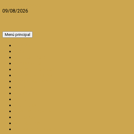
Saltar al contenido
09/08/2026
Menú principal
INICIO
BLOG
ACTUALIDAD
ECONOMIA
MICROFINANZAS
MICROEMPRESA
COOPERATIVISMO
AMBIENTE
TURISMO
SALUD
CULTURA
GASTRONOMÍA
RELIGION
ARTÍCULOS
EMPRENDEDORES