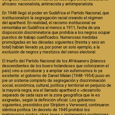
africano: nacionalista, antirracista y antiimperialista.
En 1948 llegó al poder en Sudáfrica el Partido Nacional, que
institucionalizó la segregación racial creando el régimen
del apartheid. En realidad, el racismo institucional se
remontaba en Sudáfrica al menos a 1911, fecha de una
disposición discriminatoria que prohibía a los negros ocupar
puestos de trabajo cualificados. Numerosas medidas
promulgadas en las décadas siguientes (treinta y seis en
total) habían llevado ya, por poner un solo ejemplo, a la
exclusión de negros y mestizos del censo electoral.
El triunfo del Partido Nacional de los Afrikaaners (blancos
descendientes de los boers holandeses que colonizaron el
país) vino a corroborar y a ampliar sin eufemismos lo ya
existente: el gobierno de Daniel Malan (1948-1954) puso en
pie un sistema completo de segregación y discriminación
social, económica, cultural, política y territorial en perjuicio de
la mayoría negra; era el llamado apartheid o «desarrollo
separado de cada raza en la zona geográfica que le es
asignada», según la definición oficial. Los gobiernos
siguientes, presididos por Strijdom y Verwoerd, continuaron
idéntica política. Un decreto de 1949 prohibió los
matrimonios mixtos; otras leyes y reglamentos posteriores