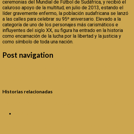
ceremonias del Mundial de Fútbol de Sudáfrica, y recibió el
caluroso apoyo de la multitud; en julio de 2013, estando el
líder gravemente enfermo, la población sudafricana se lanzó
a las calles para celebrar su 95º aniversario. Elevado a la
categoría de uno de los personajes más carismáticos e
influyentes del siglo XX, su figura ha entrado en la historia
como encarnación de la lucha por la libertad y la justicia y
como símbolo de toda una nación.
Post navigation
Anterior
MANUEL ARTURO ODRÍA AMORETTI: ¿ÁNGEL O
DEMONIO?
Siguiente
EL LIDERAZGO ES MOTIVADOR
Historias relacionadas
FRANZ KAFKA: ¿ESCRITOR JUDÍO, ALEMÁN O CHECO”
BIOGRAFÍAS
FRANZ KAFKA: ¿ESCRITOR JUDÍO, ALEMÁN O CHECO”