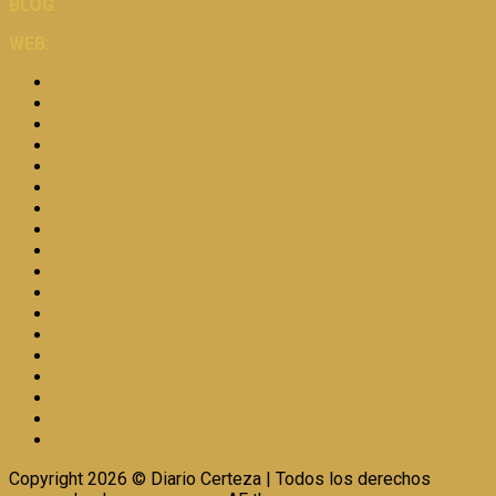
BLOG
:
https://certezadirecto.blogspot.com/
WEB:
https://www.diariocerteza.com/
INICIO
BLOG
ACTUALIDAD
ECONOMIA
MICROFINANZAS
MICROEMPRESA
COOPERATIVISMO
AMBIENTE
TURISMO
SALUD
CULTURA
GASTRONOMÍA
RELIGION
ARTÍCULOS
EMPRENDEDORES
REDES
LIDERAZGO
PIÉLAGO DE OTOÑO
Copyright 2026 © Diario Certeza | Todos los derechos