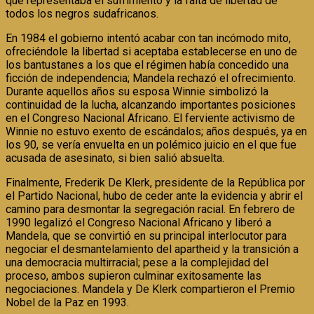
que representaba el sufrimiento y la falta de libertad de
todos los negros sudafricanos.
En 1984 el gobierno intentó acabar con tan incómodo mito,
ofreciéndole la libertad si aceptaba establecerse en uno de
los bantustanes a los que el régimen había concedido una
ficción de independencia; Mandela rechazó el ofrecimiento.
Durante aquellos años su esposa Winnie simbolizó la
continuidad de la lucha, alcanzando importantes posiciones
en el Congreso Nacional Africano. El ferviente activismo de
Winnie no estuvo exento de escándalos; años después, ya en
los 90, se vería envuelta en un polémico juicio en el que fue
acusada de asesinato, si bien salió absuelta.
Finalmente, Frederik De Klerk, presidente de la República por
el Partido Nacional, hubo de ceder ante la evidencia y abrir el
camino para desmontar la segregación racial. En febrero de
1990 legalizó el Congreso Nacional Africano y liberó a
Mandela, que se convirtió en su principal interlocutor para
negociar el desmantelamiento del apartheid y la transición a
una democracia multirracial; pese a la complejidad del
proceso, ambos supieron culminar exitosamente las
negociaciones. Mandela y De Klerk compartieron el Premio
Nobel de la Paz en 1993.