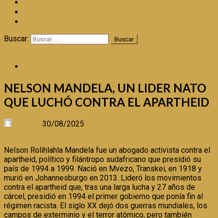
REDES
LIDERAZGO
PIÉLAGO DE OTOÑO
Buscar:
CERTEZA TV
BIOGRAFÍAS
NELSON MANDELA, UN LIDER NATO
QUE LUCHÓ CONTRA EL APARTHEID
Certeza
30/08/2025
Nelson Rolihlahla Mandela​ fue un abogado activista contra el
apartheid, político y filántropo sudafricano que presidió su
país de 1994 a 1999. Nació en Mvezo, Transkei, en 1918 y
murió en Johannesburgo en 2013. Lideró los movimientos
contra el apartheid que, tras una larga lucha y 27 años de
cárcel, presidió en 1994 el primer gobierno que ponía fin al
régimen racista. El siglo XX dejó dos guerras mundiales, los
campos de exterminio y el terror atómico, pero también