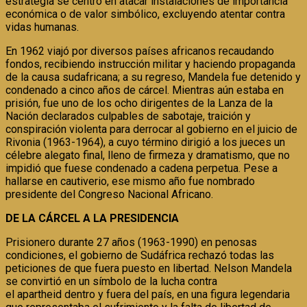
estrategia se centró en atacar instalaciones de importancia
económica o de valor simbólico, excluyendo atentar contra
vidas humanas.
En 1962 viajó por diversos países africanos recaudando
fondos, recibiendo instrucción militar y haciendo propaganda
de la causa sudafricana; a su regreso, Mandela fue detenido y
condenado a cinco años de cárcel. Mientras aún estaba en
prisión, fue uno de los ocho dirigentes de la Lanza de la
Nación declarados culpables de sabotaje, traición y
conspiración violenta para derrocar al gobierno en el juicio de
Rivonia (1963-1964), a cuyo término dirigió a los jueces un
célebre alegato final, lleno de firmeza y dramatismo, que no
impidió que fuese condenado a cadena perpetua. Pese a
hallarse en cautiverio, ese mismo año fue nombrado
presidente del Congreso Nacional Africano.
DE LA CÁRCEL A LA PRESIDENCIA
Prisionero durante 27 años (1963-1990) en penosas
condiciones, el gobierno de Sudáfrica rechazó todas las
peticiones de que fuera puesto en libertad. Nelson Mandela
se convirtió en un símbolo de la lucha contra
el apartheid dentro y fuera del país, en una figura legendaria