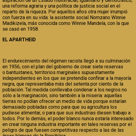
aspiración de un Estado multirracial, igualitario y democrático,
una reforma agraria y una política de justicia social en el
reparto de la riqueza. Por aquellos años otra mujer irrumpió
con fuerza en su vida: la asistente social Nomzano Winnie
Madikizela, más conocida como Winnie Mandela, con la que
se casó en 1958.
EL APARTHEID
El endurecimiento del régimen racista llegó a su culminación
en 1956, con el plan del gobierno de crear siete reservas
o bantustanes, territorios marginales supuestamente
independientes en los que se pretendía confinar a la mayoría
negra, que representaba más del setenta por ciento de la
población. Tal medida conllevaba condenar a los negros no
sólo a la marginación, sino también a la miseria: aquellas
tierras no podían ofrecer un medio de vida porque estarían
demasiado pobladas como para que su agricultura los
pudiese alimentar, o para que sus industrias diesen trabajo a
todos. Por lo demás, el poder blanco nunca estaría interesado
en crear ninguna industria importante en tales reservas por el
peligro de que fuesen competitivas respecto a las de las
áreas blancas de la República.