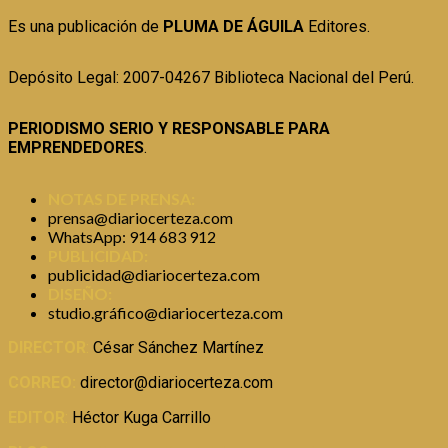
Es una publicación de
PLUMA DE ÁGUILA
Editores.
Depósito Legal: 2007-04267 Biblioteca Nacional del Perú.
PERIODISMO SERIO Y RESPONSABLE PARA
EMPRENDEDORES
.
NOTAS DE PRENSA:
prensa@diariocerteza.com
WhatsApp: 914 683 912
PUBLICIDAD:
publicidad@diariocerteza.com
DISEÑO:
studio.gráfico@diariocerteza.com
DIRECTOR
:
César Sánchez Martínez
CORREO:
director@diariocerteza.com
EDITOR
:
Héctor Kuga Carrillo