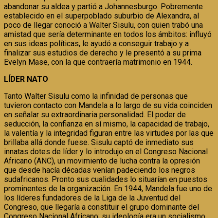
abandonar su aldea y partió a Johannesburgo. Pobremente
establecido en el superpoblado suburbio de Alexandra, al
poco de llegar conoció a Walter Sisulu, con quien trabó una
amistad que sería determinante en todos los ámbitos: influyó
en sus ideas políticas, le ayudó a conseguir trabajo y a
finalizar sus estudios de derecho y le presentó a su prima
Evelyn Mase, con la que contraería matrimonio en 1944.
LÍDER NATO
Tanto Walter Sisulu como la infinidad de personas que
tuvieron contacto con Mandela a lo largo de su vida coinciden
en señalar su extraordinaria personalidad. El poder de
seducción, la confianza en sí mismo, la capacidad de trabajo,
la valentía y la integridad figuran entre las virtudes por las que
brillaba allá donde fuese. Sisulu captó de inmediato sus
innatas dotes de líder y lo introdujo en el Congreso Nacional
Africano (ANC), un movimiento de lucha contra la opresión
que desde hacía décadas venían padeciendo los negros
sudafricanos. Pronto sus cualidades lo situarían en puestos
prominentes de la organización. En 1944, Mandela fue uno de
los líderes fundadores de la Liga de la Juventud del
Congreso, que llegaría a constituir el grupo dominante del
Congreso Nacional Africano; su ideología era un socialismo