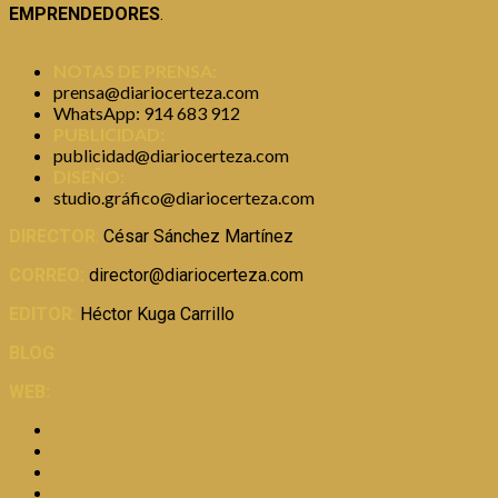
EMPRENDEDORES
.
NOTAS DE PRENSA:
prensa@diariocerteza.com
WhatsApp: 914 683 912
PUBLICIDAD:
publicidad@diariocerteza.com
DISEÑO:
studio.gráfico@diariocerteza.com
DIRECTOR
:
César Sánchez Martínez
CORREO:
director@diariocerteza.com
EDITOR
:
Héctor Kuga Carrillo
BLOG
:
https://certezadirecto.blogspot.com/
WEB:
https://www.diariocerteza.com/
INICIO
BLOG
ACTUALIDAD
ECONOMIA