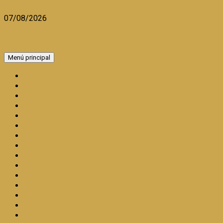
Saltar al contenido
07/08/2026
Menú principal
INICIO
BLOG
ACTUALIDAD
ECONOMIA
MICROFINANZAS
MICROEMPRESA
COOPERATIVISMO
AMBIENTE
TURISMO
SALUD
CULTURA
GASTRONOMÍA
RELIGION
ARTÍCULOS
EMPRENDEDORES