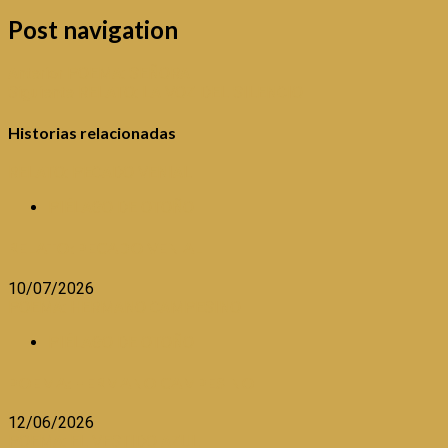
Post navigation
Anterior
POEMA: SEÑORA
Siguiente
RELATO: LA VOZ DEL SILENCIO
Historias relacionadas
RELATO: PECADO VENIAL
PIÉLAGO DE OTOÑO
RELATO: PECADO VENIAL
10/07/2026
POEMA: HERMANO CAMPESINO
PIÉLAGO DE OTOÑO
POEMA: HERMANO CAMPESINO
12/06/2026
POEMA: EL VESTIDO AZUL