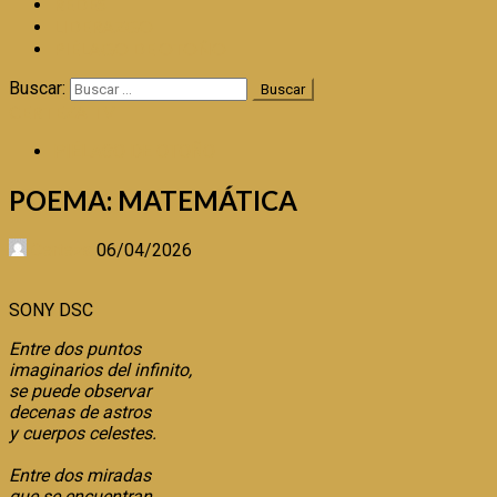
REDES
LIDERAZGO
PIÉLAGO DE OTOÑO
Buscar:
CERTEZA TV
PIÉLAGO DE OTOÑO
POEMA: MATEMÁTICA
Certeza
06/04/2026
SONY DSC
Entre dos puntos
imaginarios del infinito,
se puede observar
decenas de astros
y cuerpos celestes.
Entre dos miradas
que se encuentran,