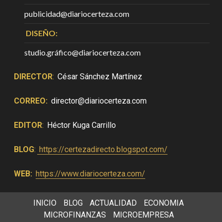
publicidad@diariocerteza.com
DISEÑO:
studio.gráfico@diariocerteza.com
DIRECTOR
:
César Sánchez Martínez
CORREO:
director@diariocerteza.com
EDITOR
:
Héctor Kuga Carrillo
BLOG
:
https://certezadirecto.blogspot.com/
WEB:
https://www.diariocerteza.com/
INICIO
BLOG
ACTUALIDAD
ECONOMIA
MICROFINANZAS
MICROEMPRESA