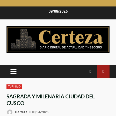
Saltar
09/08/2026
al
contenido
MENÚ
PRINCIPAL
TURISMO
SAGRADA Y MILENARIA CIUDAD DEL
CUSCO
Certeza
03/04/2025