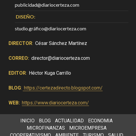
publicidad@diariocerteza.com
DISEÑO:
studio.gráfico@diariocerteza.com
DIRECTOR
:
César Sánchez Martínez
CORREO:
director@diariocerteza.com
EDITOR
:
Héctor Kuga Carrillo
BLOG
:
https://certezadirecto.blogspot.com/
WEB:
https://www.diariocerteza.com/
INICIO
BLOG
ACTUALIDAD
ECONOMIA
MICROFINANZAS
MICROEMPRESA
COOPERATIVISMO
AMBIENTE
TURISMO
SALUD