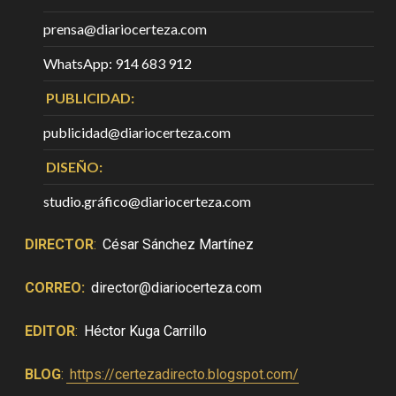
prensa@diariocerteza.com
WhatsApp: 914 683 912
PUBLICIDAD:
publicidad@diariocerteza.com
DISEÑO:
studio.gráfico@diariocerteza.com
DIRECTOR
:
César Sánchez Martínez
CORREO:
director@diariocerteza.com
EDITOR
:
Héctor Kuga Carrillo
BLOG
:
https://certezadirecto.blogspot.com/