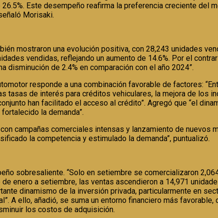
e 26.5%. Este desempeño reafirma la preferencia creciente del m
señaló Morisaki.
bién mostraron una evolución positiva, con 28,243 unidades ven
nidades vendidas, reflejando un aumento de 14.6%. Por el contra
una disminución de 2.4% en comparación con el año 2024”.
utomotor responde a una combinación favorable de factores: “En
 tasas de interés para créditos vehiculares, la mejora de los ind
 conjunto han facilitado el acceso al crédito”. Agregó que “el di
 fortalecido la demanda”.
o con campañas comerciales intensas y lanzamiento de nuevos mo
sificado la competencia y estimulado la demanda”, puntualizó.
o sobresaliente. “Solo en setiembre se comercializaron 2,064 
o de enero a setiembre, las ventas ascendieron a 14,971 unidade
rtante dinamismo de la inversión privada, particularmente en se
l”. A ello, añadió, se suma un entorno financiero más favorable, 
sminuir los costos de adquisición.