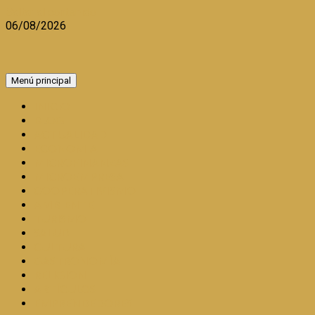
Saltar al contenido
06/08/2026
Menú principal
INICIO
BLOG
ACTUALIDAD
ECONOMIA
MICROFINANZAS
MICROEMPRESA
COOPERATIVISMO
AMBIENTE
TURISMO
SALUD
CULTURA
GASTRONOMÍA
RELIGION
ARTÍCULOS
EMPRENDEDORES