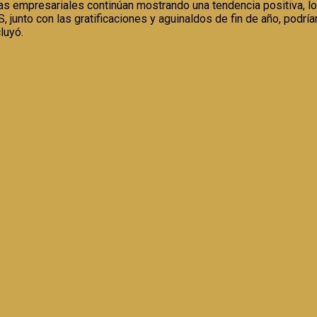
as empresariales continúan mostrando una tendencia positiva, l
 junto con las gratificaciones y aguinaldos de fin de año, podr
luyó.
TO
VOS PARA CASAS DE JUEGO Y APUESTAS
DINERO SIN AUTORIZACION
N DINERO SIN AUTORIZACION