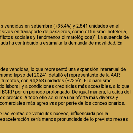
s vendidas en setiembre (+35.4%) y 2,841 unidades en el
sivos en transporte de pasajeros, como el turismo, hotelería,
lictos sociales y fenómenos climatológicos)”. La ausencia de
vada ha contribuido a estimular la demanda de movilidad. En
des vendidas, lo que representó una expansión interanual de
mismo lapso del 2024”, detalló el representante de la AAP.
s trimotos, con 94,268 unidades (+23%)”. El dinamismo
 laboral, y a condiciones crediticias más accesibles, a lo que
l BCRP por un periodo prolongado. De igual manera, la caída del
los precios. A todo ello se suma una oferta más diversa y
s comerciales más agresivas por parte de los concesionarios.
e las ventas de vehículos nuevos, influenciada por la
a desaceleración sería menos pronunciada de lo previsto meses