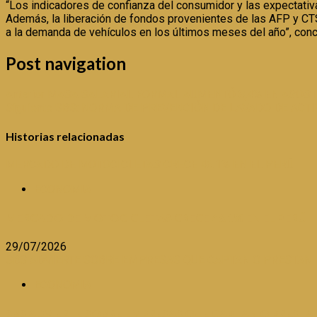
“Los indicadores de confianza del consumidor y las expectativ
Además, la liberación de fondos provenientes de las AFP y CTS,
a la demanda de vehículos en los últimos meses del año”, conc
Post navigation
Anterior
MASA SALARIAL FORMAL AUMENTÓ 8,4% EN AGOS
Siguiente
SBS: NORMA DE PREVENCIÓN DE LAVADO DE ACTI
Historias relacionadas
MERCADO DE MOTOCICLETAS CRECE 46.1% EN EL PERÚ
ECONOMIA
MERCADO DE MOTOCICLETAS CRECE 46.1% EN EL PERÚ
29/07/2026
SBS ADVIERTE SOBRE EMPRESAS QUE CAPTAN O PRESTAN 
ECONOMIA
SBS ADVIERTE SOBRE EMPRESAS QUE CAPTAN O PRESTA