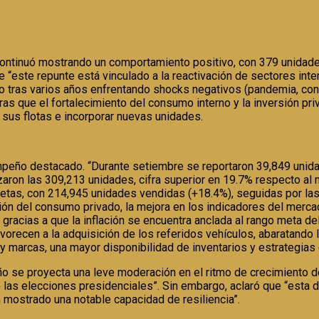
ontinuó mostrando un comportamiento positivo, con 379 unidade
“este repunte está vinculado a la reactivación de sectores inten
 tras varios años enfrentando shocks negativos (pandemia, conf
ras que el fortalecimiento del consumo interno y la inversión pri
 sus flotas e incorporar nuevas unidades.
peño destacado. “Durante setiembre se reportaron 39,849 unida
aron las 309,213 unidades, cifra superior en 19.7% respecto al 
letas, con 214,945 unidades vendidas (+18.4%), seguidas por la
n del consumo privado, la mejora en los indicadores del mercado
 gracias a que la inflación se encuentra anclada al rango meta de
vorecen a la adquisición de los referidos vehículos, abaratando 
y marcas, una mayor disponibilidad de inventarios y estrategia
año se proyecta una leve moderación en el ritmo de crecimiento d
de las elecciones presidenciales”. Sin embargo, aclaró que “est
 mostrado una notable capacidad de resiliencia”.