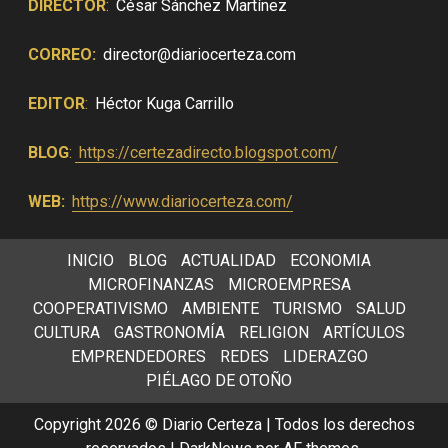
DIRECTOR
:
César Sánchez Martínez
CORREO:
director@diariocerteza.com
EDITOR
:
Héctor Kuga Carrillo
BLOG
:
https://certezadirecto.blogspot.com/
WEB:
https://www.diariocerteza.com/
INICIO
BLOG
ACTUALIDAD
ECONOMIA
MICROFINANZAS
MICROEMPRESA
COOPERATIVISMO
AMBIENTE
TURISMO
SALUD
CULTURA
GASTRONOMÍA
RELIGION
ARTÍCULOS
EMPRENDEDORES
REDES
LIDERAZGO
PIÉLAGO DE OTOÑO
Copyright 2026 © Diario Certeza | Todos los derechos