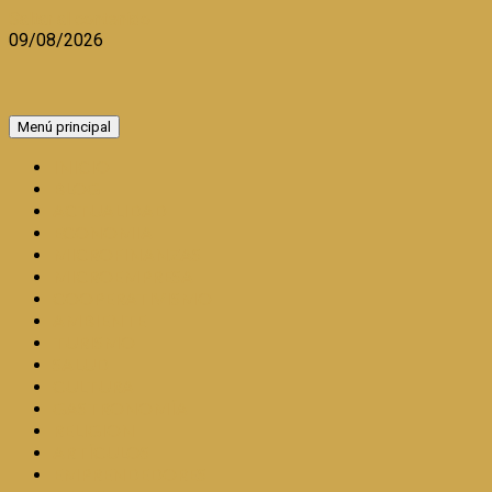
Saltar al contenido
09/08/2026
Menú principal
INICIO
BLOG
ACTUALIDAD
ECONOMIA
MICROFINANZAS
MICROEMPRESA
COOPERATIVISMO
AMBIENTE
TURISMO
SALUD
CULTURA
GASTRONOMÍA
RELIGION
ARTÍCULOS
EMPRENDEDORES