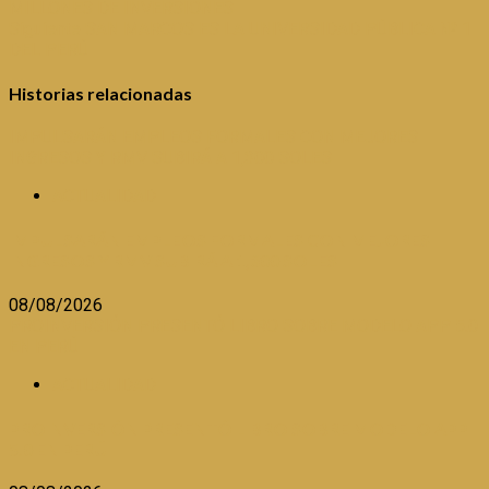
MILLONES DE INVERSIONES
Siguiente
SAN MARCOS ES LA UNIVERSIDAD PÚBLICA № 1
DEL PERÚ
Historias relacionadas
IMPULSARÁN EMPLEOS FORMALES CON MEJORES
INGRESOS Y RMV SUBIRÁ A 1,300 SOLES
ACTUALIDAD
IMPULSARÁN EMPLEOS FORMALES CON MEJORES
INGRESOS Y RMV SUBIRÁ A 1,300 SOLES
08/08/2026
PROINVERSIÓN PRESENTÓ LIBRO SOBRE MODELO APP 5.0
EN PERÚ
ACTUALIDAD
PROINVERSIÓN PRESENTÓ LIBRO SOBRE MODELO APP
5.0 EN PERÚ