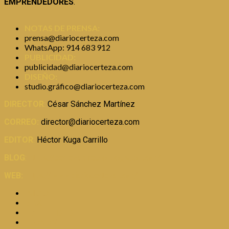
EMPRENDEDORES
.
NOTAS DE PRENSA:
prensa@diariocerteza.com
WhatsApp: 914 683 912
PUBLICIDAD:
publicidad@diariocerteza.com
DISEÑO:
studio.gráfico@diariocerteza.com
DIRECTOR
:
César Sánchez Martínez
CORREO:
director@diariocerteza.com
EDITOR
:
Héctor Kuga Carrillo
BLOG
:
https://certezadirecto.blogspot.com/
WEB:
https://www.diariocerteza.com/
INICIO
BLOG
ACTUALIDAD
ECONOMIA