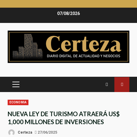
Saltar
07/08/2026
al
contenido
MENÚ
PRINCIPAL
ECONOMIA
NUEVA LEY DE TURISMO ATRAERÁ US$
1,000 MILLONES DE INVERSIONES
Certeza
27/06/2025