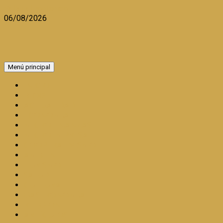
Saltar al contenido
06/08/2026
Menú principal
INICIO
BLOG
ACTUALIDAD
ECONOMIA
MICROFINANZAS
MICROEMPRESA
COOPERATIVISMO
AMBIENTE
TURISMO
SALUD
CULTURA
GASTRONOMÍA
RELIGION
ARTÍCULOS