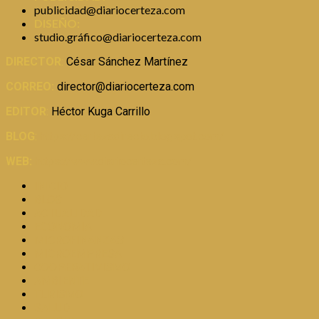
publicidad@diariocerteza.com
DISEÑO:
studio.gráfico@diariocerteza.com
DIRECTOR
:
César Sánchez Martínez
CORREO:
director@diariocerteza.com
EDITOR
:
Héctor Kuga Carrillo
BLOG
:
https://certezadirecto.blogspot.com/
WEB:
https://www.diariocerteza.com/
INICIO
BLOG
ACTUALIDAD
ECONOMIA
MICROFINANZAS
MICROEMPRESA
COOPERATIVISMO
AMBIENTE
TURISMO
SALUD