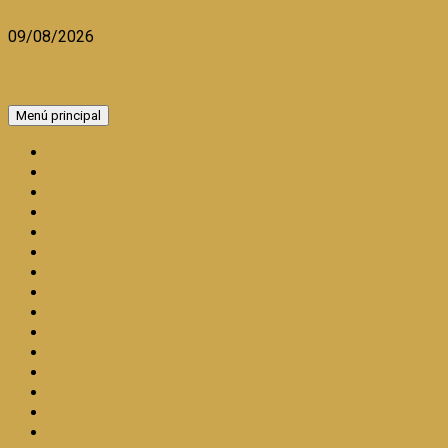
Saltar al contenido
09/08/2026
Menú principal
INICIO
BLOG
ACTUALIDAD
ECONOMIA
MICROFINANZAS
MICROEMPRESA
COOPERATIVISMO
AMBIENTE
TURISMO
SALUD
CULTURA
GASTRONOMÍA
RELIGION
ARTÍCULOS
EMPRENDEDORES