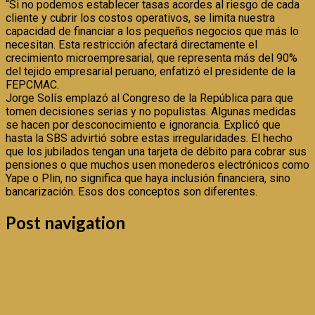
“Si no podemos establecer tasas acordes al riesgo de cada
cliente y cubrir los costos operativos, se limita nuestra
capacidad de financiar a los pequeños negocios que más lo
necesitan. Esta restricción afectará directamente el
crecimiento microempresarial, que representa más del 90%
del tejido empresarial peruano, enfatizó el presidente de la
FEPCMAC.
Jorge Solís emplazó al Congreso de la República para que
tomen decisiones serias y no populistas. Algunas medidas
se hacen por desconocimiento e ignorancia. Explicó que
hasta la SBS advirtió sobre estas irregularidades. El hecho
que los jubilados tengan una tarjeta de débito para cobrar sus
pensiones o que muchos usen monederos electrónicos como
Yape o Plin, no significa que haya inclusión financiera, sino
bancarización. Esos dos conceptos son diferentes.
Post navigation
Anterior
III CUMBRE SUMMIC SE REALIZARÁ DEL 3 AL 5 DE
SETIEMBRE EN CUENCA, ECUADOR
Siguiente
FERIA DEL LIBRO DE BOGOTÁ TENDRÁ A ESPAÑA
COMO PAÍS INVITADO