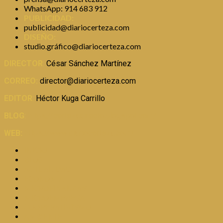
WhatsApp: 914 683 912
PUBLICIDAD:
publicidad@diariocerteza.com
DISEÑO:
studio.gráfico@diariocerteza.com
DIRECTOR
:
César Sánchez Martínez
CORREO:
director@diariocerteza.com
EDITOR
:
Héctor Kuga Carrillo
BLOG
:
https://certezadirecto.blogspot.com/
WEB:
https://www.diariocerteza.com/
INICIO
BLOG
ACTUALIDAD
ECONOMIA
MICROFINANZAS
MICROEMPRESA
COOPERATIVISMO
AMBIENTE