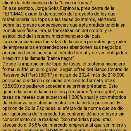
alienta la delincuencia de la “banca informal”.
En ese sentido, Jorge Solís Espinosa, presidente de la
FEPCMAC exigió la derogación del proyecto de ley que
restablecería los topes a las tasas de interés, alertando
sobre las graves consecuencias que esta medida tendría en
la inclusión financiera, la formalización del crédito y la
estabilidad del sistema microfinanciero del país.
Las consecuencias funestas de la norma permiten que, miles
de empresarios emprendedores abandonen sus negocios
porque no tienen acceso al crédito formal y se ven obligados
a recurrir a la llamada “banca negra”.
Desde la imposición de tope de tasas, el sistema financiero
formal sufrió un duro golpe. Según cifras del Banco Central de
Reserva del Perú (BCRP) a marzo de 2024, más de 218,000
personas quedaron excluidas del crédito formal y otras
325,000 no pudieron acceder a su primer préstamo. Esto
generó la consolidación de los préstamos “gota a gota”, con
tasas de interés que superan el 1,000% anual y con métodos
de cobranza que atentan contra la vida de las personas. En
opinión de Solís Espinosa, el efecto de la norma que se dio
por ignorancia del mercado fue contrario, dándose leyes sin
conocimiento de la realidad. “Son medidas populistas,
afectando al 95.5% del mercado empresarial que son micro y
pequeñas empresas (MYPE)”, argumentó el presidente de la