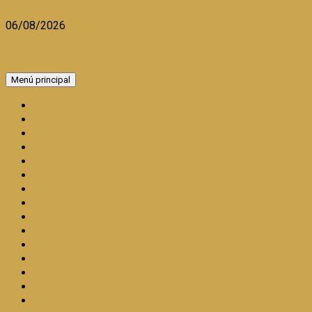
Saltar al contenido
06/08/2026
Menú principal
INICIO
BLOG
ACTUALIDAD
ECONOMIA
MICROFINANZAS
MICROEMPRESA
COOPERATIVISMO
AMBIENTE
TURISMO
SALUD
CULTURA
GASTRONOMÍA
RELIGION
ARTÍCULOS
EMPRENDEDORES