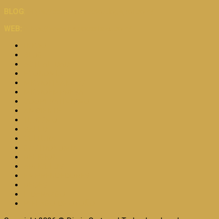
BLOG
:
https://certezadirecto.blogspot.com/
WEB:
https://www.diariocerteza.com/
INICIO
BLOG
ACTUALIDAD
ECONOMIA
MICROFINANZAS
MICROEMPRESA
COOPERATIVISMO
AMBIENTE
TURISMO
SALUD
CULTURA
GASTRONOMÍA
RELIGION
ARTÍCULOS
EMPRENDEDORES
REDES
LIDERAZGO
PIÉLAGO DE OTOÑO