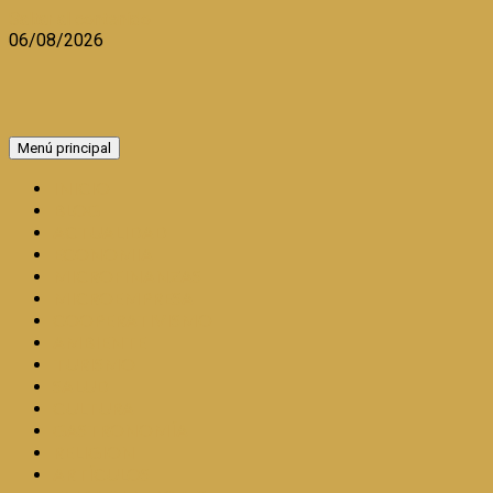
Saltar al contenido
06/08/2026
Menú principal
INICIO
BLOG
ACTUALIDAD
ECONOMIA
MICROFINANZAS
MICROEMPRESA
COOPERATIVISMO
AMBIENTE
TURISMO
SALUD
CULTURA
GASTRONOMÍA
RELIGION
ARTÍCULOS