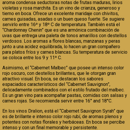
aroma condensa seductoras notas de frutas maduras, lirios
violetas y rosa marchita. Es un vino de crianza, generoso y
tierno en boca. Ofrece un excelente maridaje con chivitos,
carnes guisadas, asadas o un buen queso fuerte. Se sugiere
servirlo entre 16º y 18º C de temperatura. También está el
“Chardonnay Chenin” que es una armónica combinación de
uvas que entrega una paleta de tonos amarillos con destellos
verdosos. Los aromas a flores blancas, manzanas y peras
junto a una acidez equilibrada, lo hacen un gran compañero
para platos fríos y carnes blancas. Su temperatura de servicio
se coloca entre los 9 y 11º C.
Asimismo, el “Cabernet Malbec” que posee un intenso color
rojo oscuro, con destellos brillantes, que le otorgan gran
atractivo visual. En boca, se destacan los sabores
espaciados característicos del “Cabernet Sauvignon”,
delicadamente combinados con el estilo frutado del malbec.
Es un gran vino para acompañar pastas, comidas con salsas y
carnes rojas. Se recomienda servir entre 16° and 18°C.
En los vinos Dralion, está el “Cabernet Sauvignon Syrah” que
es de brillante e intenso color rojo rubí, de aromas plenos y
potentes con notas florales y herbáceas. En boca se percibe
intenso y con un final memorable y persistente.