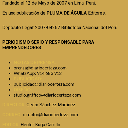
Fundado el 12 de Mayo de 2007 en Lima, Perú.
Es una publicación de
PLUMA DE ÁGUILA
Editores.
Depósito Legal: 2007-04267 Biblioteca Nacional del Perú.
PERIODISMO SERIO Y RESPONSABLE PARA
EMPRENDEDORES
.
NOTAS DE PRENSA:
prensa@diariocerteza.com
WhatsApp: 914 683 912
PUBLICIDAD:
publicidad@diariocerteza.com
DISEÑO:
studio.gráfico@diariocerteza.com
DIRECTOR
:
César Sánchez Martínez
CORREO:
director@diariocerteza.com
EDITOR
:
Héctor Kuga Carrillo