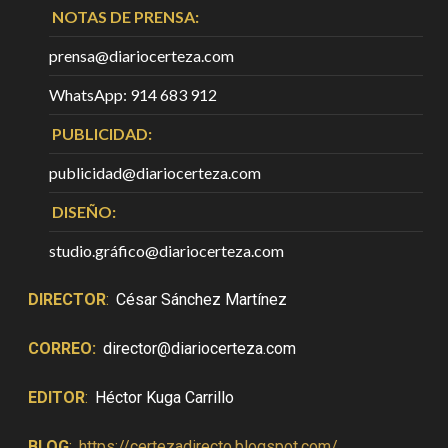
NOTAS DE PRENSA:
prensa@diariocerteza.com
WhatsApp: 914 683 912
PUBLICIDAD:
publicidad@diariocerteza.com
DISEÑO:
studio.gráfico@diariocerteza.com
DIRECTOR
:
César Sánchez Martínez
CORREO:
director@diariocerteza.com
EDITOR
:
Héctor Kuga Carrillo
BLOG
:
https://certezadirecto.blogspot.com/