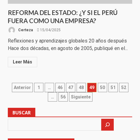
REFORMA DEL ESTADO: ¿Y SI EL PERÚ
FUERA COMO UNA EMPRESA?
Certeza
15/04/2025
Reflexiones y aprendizajes globales 20 años después
Hace dos décadas, en agosto de 2005, publiqué en el...
Leer Más
Paginación
Anterior
1
…
46
47
48
49
50
51
52
…
56
Siguiente
de
entradas
BUSCAR