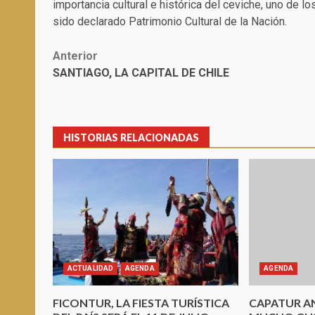
importancia cultural e histórica del ceviche, uno de
sido declarado Patrimonio Cultural de la Nación.
Post
Anterior
SANTIAGO, LA CAPITAL DE CHILE
navigation
HISTORIAS RELACIONADAS
ACTUALIDAD
AGENDA
AGENDA
FICONTUR, LA FIESTA TURÍSTICA
CAPATUR A