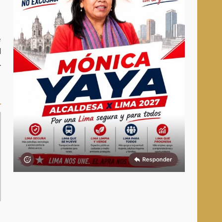
e
N
L