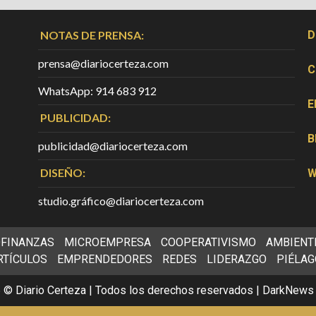
NOTAS DE PRENSA:
D
prensa@diariocerteza.com
C
WhatsApp: 914 683 912
E
PUBLICIDAD:
B
publicidad@diariocerteza.com
DISEÑO:
W
studio.gráfico@diariocerteza.com
FINANZAS
MICROEMPRESA
COOPERATIVISMO
AMBIENT
RTÍCULOS
EMPRENDEDORES
REDES
LIDERAZGO
PIÉLAG
 © Diario Certeza | Todos los derechos reservados
|
DarkNews