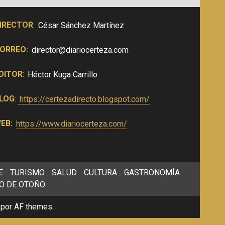
IRECTOR
:
César Sánchez Martínez
ORREO:
director@diariocerteza.com
DITOR
:
Héctor Kuga Carrillo
LOG
:
https://certezadirecto.blogspot.com/
EB:
https://www.diariocerteza.com/
E
TURISMO
SALUD
CULTURA
GASTRONOMÍA
O DE OTOÑO
por AF themes.