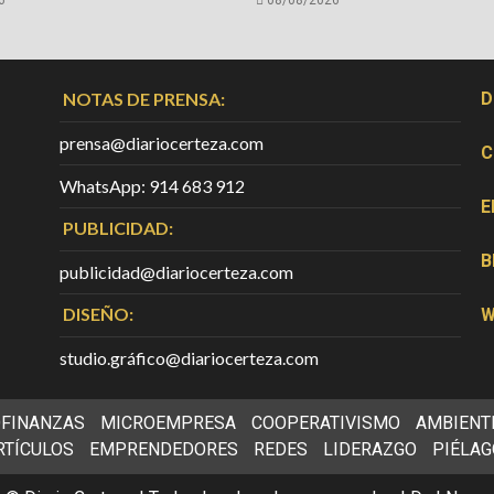
NOTAS DE PRENSA:
D
prensa@diariocerteza.com
C
WhatsApp: 914 683 912
E
PUBLICIDAD:
B
publicidad@diariocerteza.com
DISEÑO:
W
studio.gráfico@diariocerteza.com
FINANZAS
MICROEMPRESA
COOPERATIVISMO
AMBIENT
RTÍCULOS
EMPRENDEDORES
REDES
LIDERAZGO
PIÉLAG