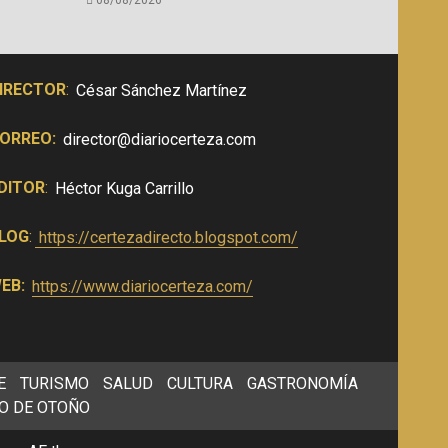
IRECTOR
:
César Sánchez Martínez
ORREO:
director@diariocerteza.com
DITOR
:
Héctor Kuga Carrillo
LOG
:
https://certezadirecto.blogspot.com/
EB:
https://www.diariocerteza.com/
E
TURISMO
SALUD
CULTURA
GASTRONOMÍA
O DE OTOÑO