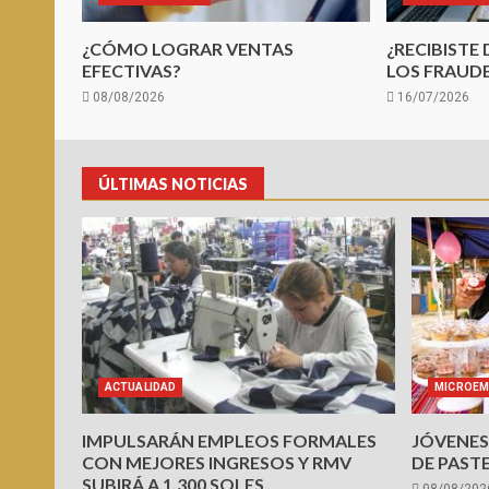
¿CÓMO LOGRAR VENTAS
¿RECIBISTE
EFECTIVAS?
LOS FRAUDE
08/08/2026
16/07/2026
ÚLTIMAS NOTICIAS
ACTUALIDAD
MICROEM
IMPULSARÁN EMPLEOS FORMALES
JÓVENES
CON MEJORES INGRESOS Y RMV
DE PASTE
SUBIRÁ A 1,300 SOLES
08/08/202